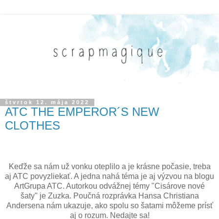
štvrtok 12. mája 2022
ATC THE EMPEROR´S NEW
CLOTHES
Keďže sa nám už vonku oteplilo a je krásne počasie, treba
aj ATC povyzliekať. A jedna nahá téma je aj výzvou na blogu
ArtGrupa ATC. Autorkou odvážnej témy "Cisárove nové
šaty" je Zuzka. Poučná rozprávka Hansa Christiana
Andersena nám ukazuje, ako spolu so šatami môžeme prísť
aj o rozum. Nedajte sa!